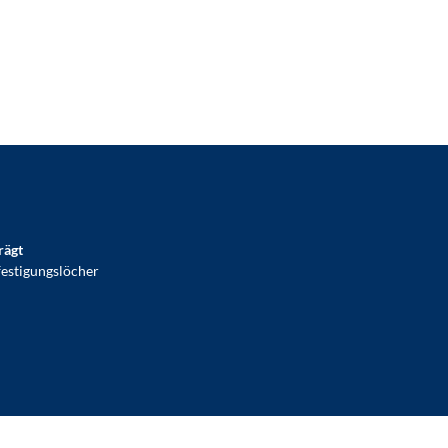
rägt
estigungslöcher