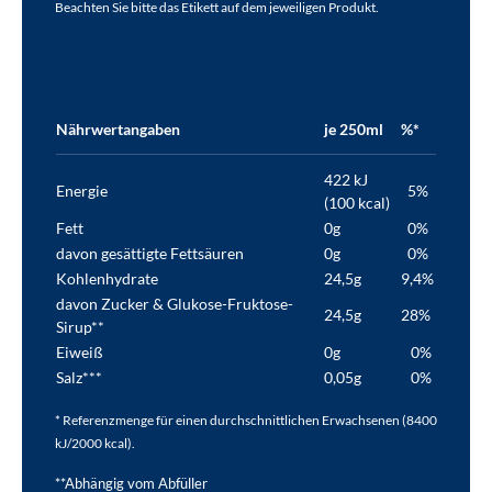
Beachten Sie bitte das Etikett auf dem jeweiligen Produkt.
Nährwertangaben
je 250ml
%*
422 kJ
Energie
5%
(100 kcal)
Fett
0g
0%
davon gesättigte Fettsäuren
0g
0%
Kohlenhydrate
24,5g
9,4%
davon Zucker & Glukose-Fruktose-
24,5g
28%
Sirup**
Eiweiß
0g
0%
Salz***
0,05g
0%
* Referenzmenge für einen durchschnittlichen Erwachsenen (8400
kJ/2000 kcal).
**Abhängig vom Abfüller