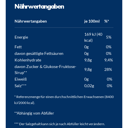
Nährwertangaben
Nährwertangaben
je 100ml
%*
169 kJ (40
Energie
5%
kcal)
Fett
0g
0%
davon gesättigte Fettsäuren
0g
0%
Kohlenhydrate
9,8g
9,4%
davon Zucker & Glukose-Fruktose-
9,8g
28%
Sirup**
Eiweiß
0g
0%
Salz***
0,02g
0%
* Referenzmenge für einen durchschnittlichen Erwachsenen (8400
kJ/2000 kcal).
**Abhängig vom Abfüller
*** Der Salzgehalt kann sich je nach Abfüller leicht verändern.