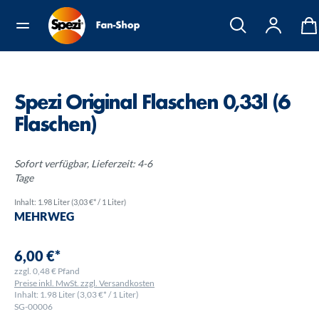
Spezi Original Flaschen 0,33l (6
Flaschen)
Sofort verfügbar, Lieferzeit: 4-6
Tage
Inhalt:
1.98 Liter
(3,03 €* / 1 Liter)
MEHRWEG
6,00 €*
zzgl. 0,48 € Pfand
Preise inkl. MwSt. zzgl. Versandkosten
Inhalt:
1.98 Liter
(3,03 €* / 1 Liter)
SG-00006